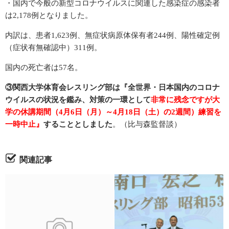
・国内で今般の新型コロナウイルスに関連した感染症の感染者
は2,178例となりました。
2021年度分
内訳は、患者1,623例、無症状病原体保有者244例、陽性確定例
（症状有無確認中）311例。
2020年度分
国内の死亡者は57名。
2019年度分
③関西大学体育会レスリング部は『全世界・日本国内のコロナ
ウイルスの状況を鑑み、対策の一環として
非常に残念ですが大
2018年度分
学の休講期間（4月6日（月）～4月18日（土）の2週間）練習を
一時中止』
することとしました
。（比与森監督談）
栄光の記録
関連記事
60周年記念誌
50周年記念誌
30周年記念誌