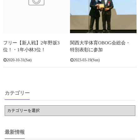
お知らせ
お知らせ(直近)
活動予定(年間)
フリー【新人戦】2年野坂3
関西大学体育OBOG会総会・
位！・1年小林3位！
特別表彰に参加
現役予定(月次)
2020-10-31(Sat)
2023-03-19(Sun)
現役部員
カテゴリー
最新情報