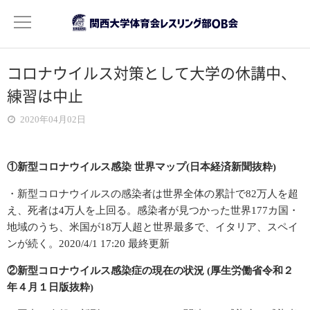
コロナウイルス対策として大学の休講中、
OB会について
練習は中止
ご挨拶
2020年04月02日
活動目的
①新型コロナウイルス感染 世界マップ(日本経済新聞抜粋)
役員紹介
・新型コロナウイルスの感染者は世界全体の累計で82万人を超
え、死者は4万人を上回る。感染者が見つかった世界177カ国・
会費について
地域のうち、米国が18万人超と世界最多で、イタリア、スペイ
ンが続く。2020/4/1 17:20 最終更新
記録
②新型コロナウイルス感染症の現在の状況 (厚生労働省令和２
年次活動報告
年４月１日版抜粋)
2022年度分