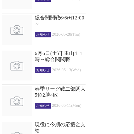
総合関関戦6/6㈯12:00
～
2026-05-28(Thu)
お知らせ
6月6日(土)千里山１１
時～総合関関戦
2026-05-13(Wed)
お知らせ
春季リーグ戦二部関大
5位2勝4敗
2026-05-11(Mon)
お知らせ
現役に今期の応援金支
給