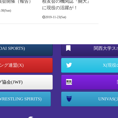
員会開催（報告）
校友会の機関誌『關大』
に現役の活躍が！
-30(Sun)
2019-11-23(Sat)
ング協会
Faceboo
I SPORTS)
関西大学ス
グ連盟(X)
X(現役の
協会(JWF)
TLING SPIRITS)
UNIVA