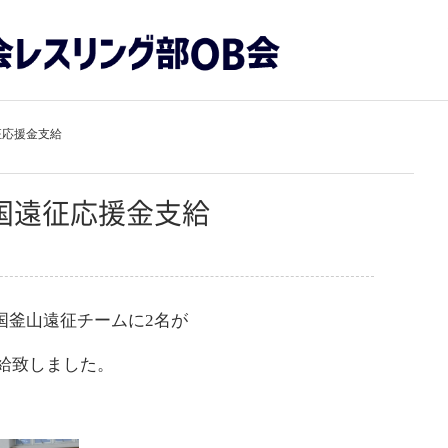
征応援金支給
国遠征応援金支給
韓国釜山遠征チームに2名が
給致しました。