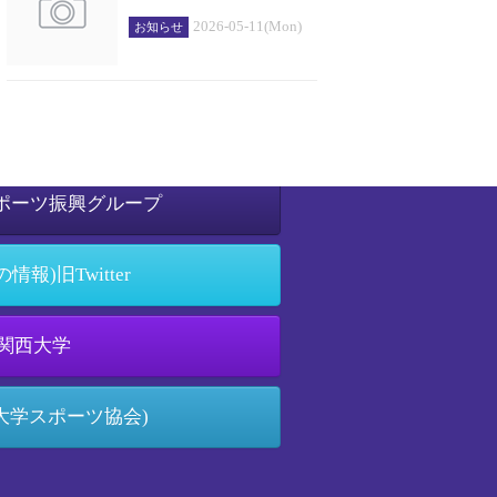
2026-05-11(Mon)
お知らせ
k(OB等約60名のﾁｰﾑ)
ポーツ振興グループ
情報)旧Twitter
関西大学
S(大学スポーツ協会)