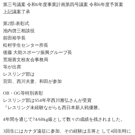
第三号議案 令和6年度事業計画第四号議案 令和6年度予算案
上記議案了承
2021年度分
第2部:表彰式
2020年度分
池内啓三相談役
前田裕学長
松村学生センター所長
2019年度分
後藤 大助スポーツ振興グループ長
荒堀善文校友会事務局
2018年度分
等が出席
レスリング部は
栄光の記録
宮田、西川夫妻、和田が参加
OB・OG等特別表彰
60周年記念誌
レスリング部はS54年卒西川雅弘さんが受賞
『レスリング未経験ながらも西日本新人戦優勝。
50周年記念誌
4年間を通じて74/68kg級として数々の成績を残されました。
30周年記念誌
3回生にはカナダ遠征に参加、その経験は主将と して4回生時に