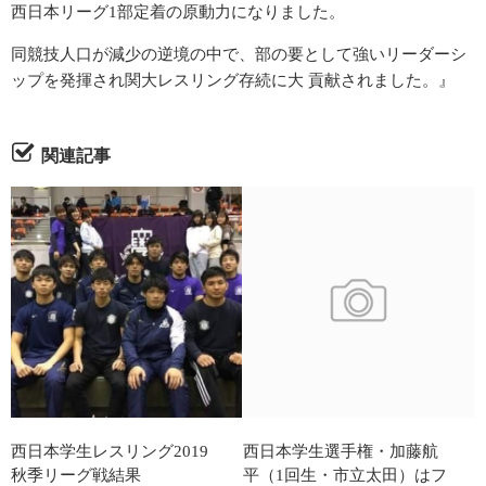
西日本リーグ1部定着の原動力になりました。
お知らせ
同競技人口が減少の逆境の中で、部の要として強いリーダーシ
お知らせ(直近)
ップを発揮され関大レスリング存続に大 貢献されました。』
活動予定(年間)
関連記事
現役予定(月次)
現役部員
西日本学生レスリング2019
西日本学生選手権・加藤航
秋季リーグ戦結果
平（1回生・市立太田）はフ