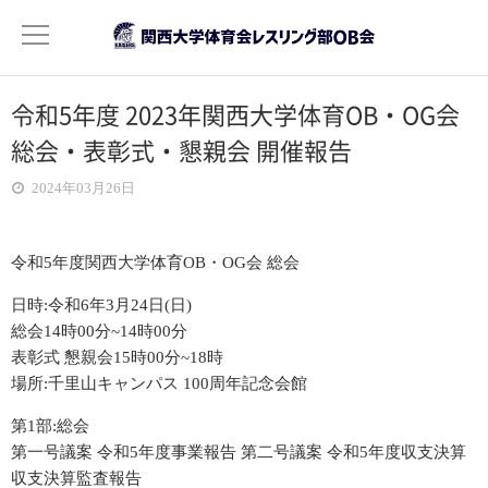
令和5年度 2023年関西大学体育OB・OG会
OB会について
総会・表彰式・懇親会 開催報告
ご挨拶
2024年03月26日
活動目的
令和5年度関西大学体育OB・OG会 総会
役員紹介
日時:令和6年3月24日(日)
総会14時00分~14時00分
会費について
表彰式 懇親会15時00分~18時
場所:千里山キャンパス 100周年記念会館
記録
第1部:総会
年次活動報告
第一号議案 令和5年度事業報告 第二号議案 令和5年度収支決算
2022年度分
収支決算監査報告