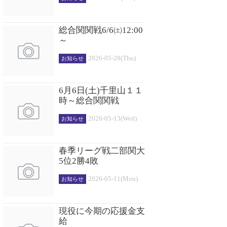
総合関関戦6/6㈯12:00
～
2026-05-28(Thu)
お知らせ
6月6日(土)千里山１１
時～総合関関戦
2026-05-13(Wed)
お知らせ
春季リーグ戦二部関大
5位2勝4敗
2026-05-11(Mon)
お知らせ
現役に今期の応援金支
給