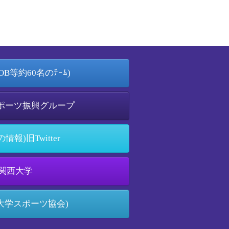
k(OB等約60名のﾁｰﾑ)
ポーツ振興グループ
情報)旧Twitter
関西大学
S(大学スポーツ協会)