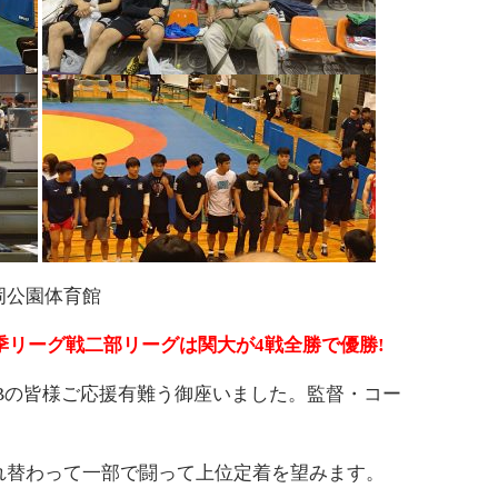
金岡公園体育館
春季リーグ戦二部リーグは関大が4戦全勝で優勝!
Bの皆様ご応援有難う御座いました。監督・コー
れ替わって一部で闘って上位定着を望みます。