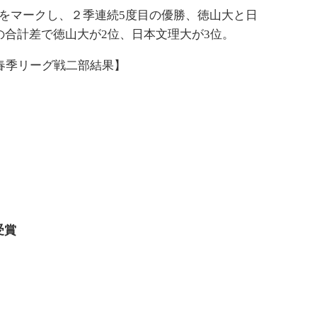
をマークし、２季連続5度目の優勝、徳山大と日
の合計差で徳山大が2位、日本文理大が3位。
グ春季リーグ戦二部結果】
受賞