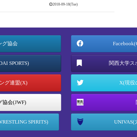
2018-09-18(Tue)
ング協会
Faceboo
I SPORTS)
関西大学ス
グ連盟(X)
X(現役の
協会(JWF)
TLING SPIRITS)
UNIVA