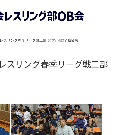
生レスリング春季リーグ戦二部 関大が4戦全勝優勝!
生レスリング春季リーグ戦二部