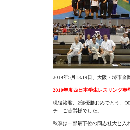
2019年5月18.19日、大阪・堺市
2019年度西日本学生レスリング
現役諸君、2部優勝おめでとう。O
チ―ご苦労様でした。
秋季は一部最下位の同志社大と入