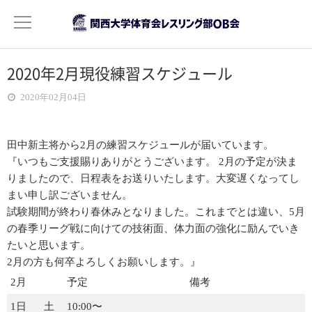
2020年2月現役練習スケジュール
OB会について
2020年02月04日
ご挨拶
活動目的
田中新主将から2月の練習スケジュールが届いています。
『いつもご支援賜りありがとうございます。
2月の予定が決ま
りましたので、日程表をお送りいたします。
大変遅くなってし
役員紹介
まい申し訳ございません。
試験期間が終わり春休みとなりました。これまでとは違い、
5月
会費について
の春季リーグ戦に向けての技術面、
体力面の強化に励んでいき
たいと思います。
記録
2月の方も何卒よろしくお願いします。』
年次活動報告
2月
予定
備考
2022年度分
1日
土
10:00〜