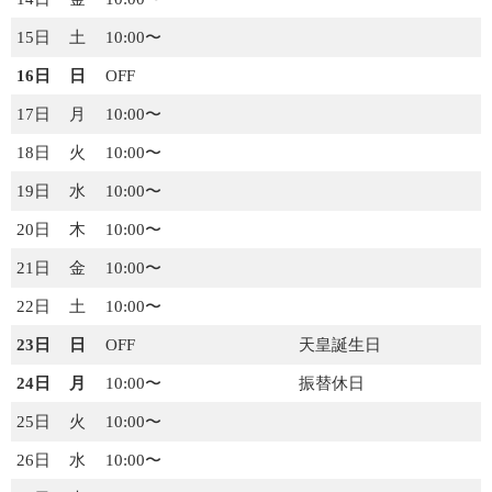
お知らせ
15日
土
10:00〜
お知らせ(直近)
16日
日
OFF
17日
月
10:00〜
活動予定(年間)
18日
火
10:00〜
19日
現役予定(月次)
水
10:00〜
20日
木
10:00〜
現役部員
21日
金
10:00〜
22日
土
10:00〜
23日
日
OFF
天皇誕生日
24日
月
10:00〜
振替休日
25日
火
10:00〜
26日
水
10:00〜