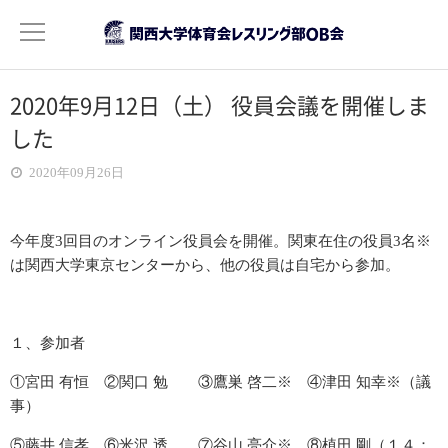
2020年9月12日（土） 役員会議を開催しま
OB会について
した
ご挨拶
2020年09月26日
活動目的
今年度3回目のオンライン役員会を開催。関東在住の役員3名※
役員紹介
は関西大学東京センターから、他の役員は自宅から参加。
会費について
１、参加者
記録
①宮田 有恒 ②関口 勉 ③鷹巣 啓二※ ④津田 知幸※（議
年次活動報告
事）
2022年度分
⑤藤井 信孝 ⑥米沢 透 ⑦谷山 亮介※ ⑧植田 剛（１４：