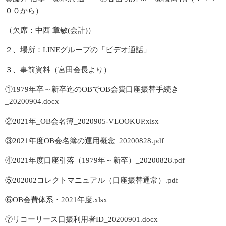
００から）
2021年度分
（欠席：中西 章敏(会計)）
2020年度分
２、場所：LINEグループの「ビデオ通話」
３、事前資料（宮田会長より）
2019年度分
①1979年卒～新卒迄のOBでOB会費口座振替手続き
_20200904.docx
2018年度分
②2021年_OB会名簿_2020905-VLOOKUP.xlsx
栄光の記録
③2021年度OB会名簿の運用概念_20200828.pdf
60周年記念誌
④2021年度口座引落（1979年～新卒）_20200828.pdf
⑤202002コレクトマニュアル（口座振替通常）.pdf
50周年記念誌
⑥OB会費体系・2021年度.xlsx
30周年記念誌
⑦リコーリース口振利用者ID_20200901.docx