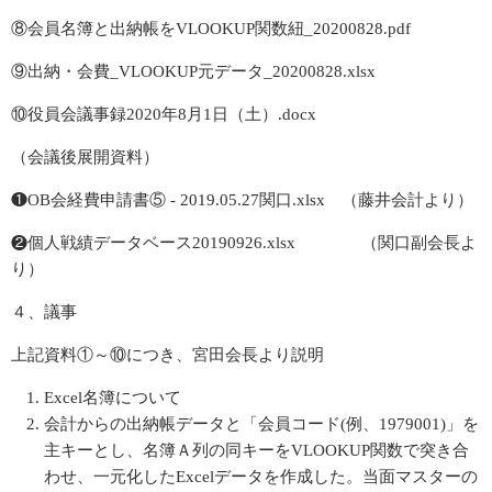
⑧会員名簿と出納帳をVLOOKUP関数紐_20200828.pdf
お知らせ
⑨出納・会費_VLOOKUP元データ_20200828.xlsx
お知らせ(直近)
⑩役員会議事録2020年8月1日（土）.docx
活動予定(年間)
（会議後展開資料）
現役予定(月次)
❶OB会経費申請書⑤ - 2019.05.27関口.xlsx （藤井会計より）
❷個人戦績データベース20190926.xlsx （関口副会長よ
現役部員
り）
４、議事
上記資料①～⑩につき、宮田会長より説明
Excel名簿について
会計からの出納帳データと「会員コード(例、1979001)」を
主キーとし、名簿Ａ列の同キーをVLOOKUP関数で突き合
わせ、一元化したExcelデータを作成した。当面マスターの