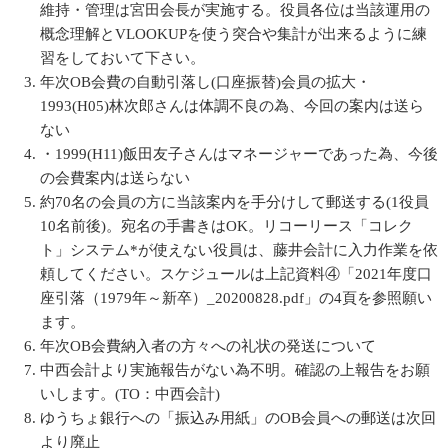
維持・管理は宮田会長が実施する。役員各位は当該運用の
概念理解とVLOOKUPを使う突合や集計が出来るように練
習をしておいて下さい。
年次OB会費の自動引落し(口座振替)会員の拡大・
1993(H05)林次郎さんは体調不良の為、今回の案内は送ら
ない
・1999(H11)飯田友子さんはマネージャーであった為、今後
の会費案内は送らない
約70名の会員の方に当該案内を手分けして郵送する(1役員
10名前後)。宛名の手書きはOK。リコーリース「コレク
ト」システム*が使えない役員は、藤井会計に入力作業を依
頼してください。スケジュールは上記資料④「2021年度口
座引落（1979年～新卒）_20200828.pdf」の4頁を参照願い
ます。
年次OB会費納入者の方々への礼状の発送について
中西会計より実施報告がない為不明。確認の上報告をお願
いします。(TO：中西会計)
ゆうちょ銀行への「振込み用紙」のOB会員への郵送は次回
より廃止