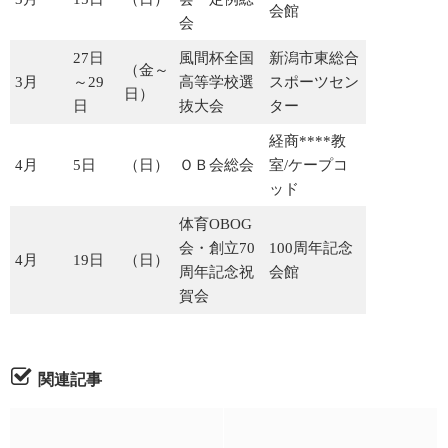
会館
会
27日
風間杯全国
新潟市東総合
（金～
3月
～29
高等学校選
スポーツセン
日）
日
抜大会
ター
経商****教
4月
5日
（日）
ＯＢ会総会
室/ケープコ
ッド
体育OBOG
会・創立70
100周年記念
4月
19日
（日）
周年記念祝
会館
賀会
関連記事