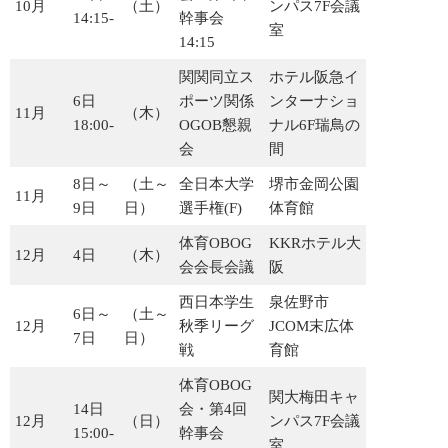
10月
（土）
ンパス7F会議
14:15-
幹事会
室
14:15
2021年度分
関関同立ス
ホテル阪急イ
2020年度分
6日
ポーツ関係
ンターナショ
11月
（木）
18:00-
OGOB懇親
ナル6F瑞鳥の
会
間
2019年度分
8日～
（土～
全日本大学
堺市金岡公園
11月
2018年度分
9日
日）
選手権(F)
体育館
体育OBOG
KKRホテル大
12月
4日
（木）
栄光の記録
会会長会議
阪
西日本学生
泉佐野市
60周年記念誌
6日～
（土～
12月
秋季リーグ
JCOM末広体
7日
日）
戦
育館
50周年記念誌
体育OBOG
関大梅田キャ
14日
会・第4回
12月
（日）
ンパス7F会議
30周年記念誌
15:00-
幹事会
室