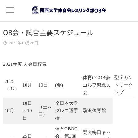
OB会・試合主要スケジュール
OB会について
2025年10月28日
ご挨拶
活動目的
2021年度 大会日程表
体育OGOB会
聖丘カン
役員紹介
2025
10月
10日
(金)
ゴルフ懇親大
トリーク
（R7）
会
ラブ
会費について
18日
全日本大学
（土～
10月
～19
グレコ選手
駒沢体育館
記録
日）
日
権
年次活動報告
体育OBOG
関大梅田キャ
2022年度分
25日
会・第3回