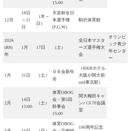
15:00
お知らせ
18日
天皇杯全日
（木～
お知らせ(直近)
12月
～21
本選手権
駒沢体育館
日）
日
(F,G,W)
活動予定(年間)
オリンピ
2026
全日本マスタ
ック青少
(R8)
1月
17日
（土）
ーズ選手権大
現役予定(月次)
年センタ
年
会
ー
現役部員
（KKRホテル
ＯＢ会新年
1月
31日
（土）
大阪か関大前
会
and東京駅）
体育OBOG
関大梅田キャ
14日
会・第5回
2月
（土）
ンパス7F会議
15:00-
幹事会
室
15:00
体育OBOG
100周年記念
3月
15日
（日）
会・定例総